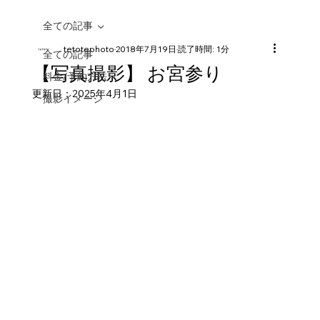
全ての記事
tetotephoto
2018年7月19日
読了時間: 1分
全ての記事
【写真撮影】 お宮参り
料金/予約方法
更新日：
2025年4月1日
撮影イメージ